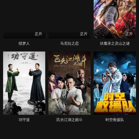
正片
正片
正片
猎梦人
马尼拉之恋
伏魔录之灵山之谜
正片
正片
正片
功守道
匹夫江湖之困斗
时空救援队