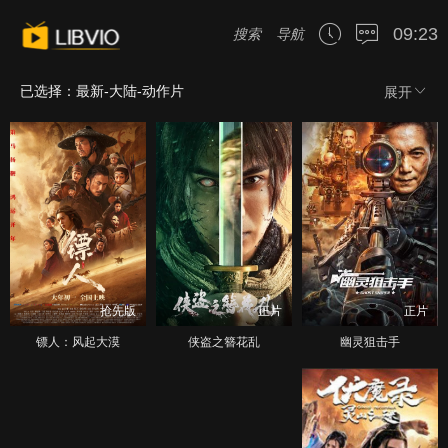
09:23
搜索
导航
已选择：最新-大陆-动作片
展开
抢先版
正片
正片
镖人：风起大漠
侠盗之簪花乱
幽灵狙击手